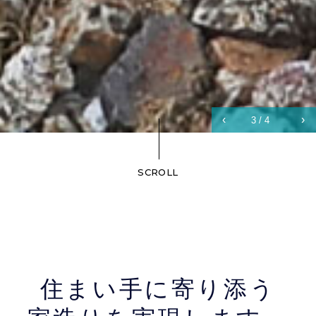
‹
›
3
/
4
SCROLL
住まい手に寄り添う